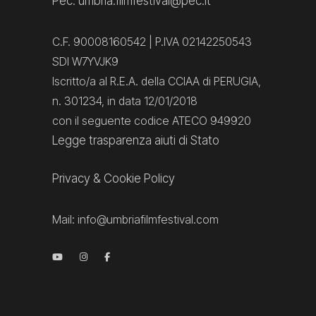
Pec: umbria.filmfestival@pec.it
C.F. 90008160542 | P.IVA 02142250543
SDI W7YVJK9
Iscritto/a al R.E.A. della CCIAA di PERUGIA,
n. 301234, in data 12/01/2018
con il seguente codice ATECO 949920
Legge trasparenza aiuti di Stato
Privacy
&
Cookie Policy
Mail:
info@umbriafilmfestival.com