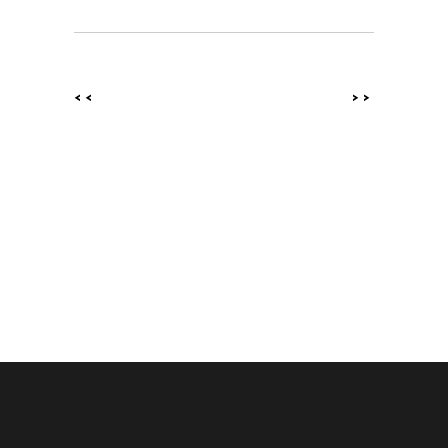
<<
>>