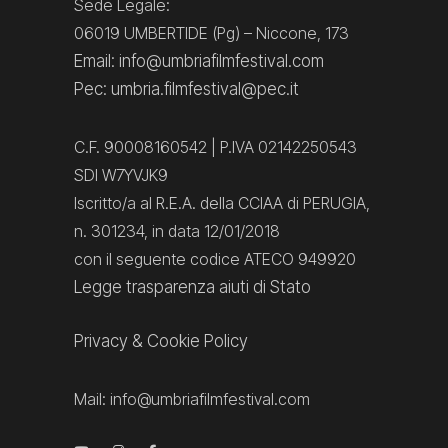
Sede Legale:
06019 UMBERTIDE (Pg) – Niccone, 173
Email: info@umbriafilmfestival.com
Pec: umbria.filmfestival@pec.it
C.F. 90008160542 | P.IVA 02142250543
SDI W7YVJK9
Iscritto/a al R.E.A. della CCIAA di PERUGIA,
n. 301234, in data 12/01/2018
con il seguente codice ATECO 949920
Legge trasparenza aiuti di Stato
Privacy
&
Cookie Policy
Mail:
info@umbriafilmfestival.com