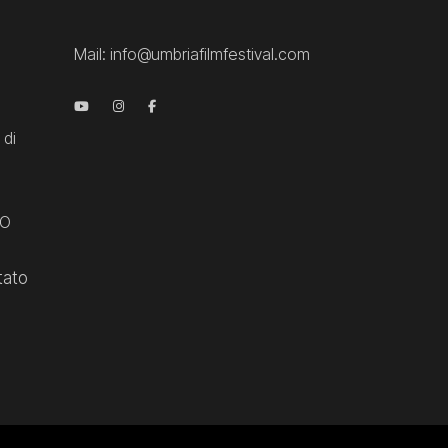
Mail:
info@umbriafilmfestival.com
 di
CO
tato