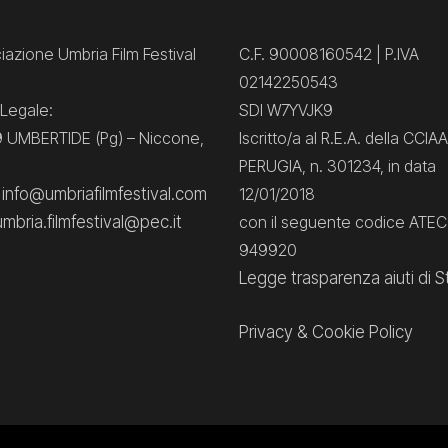
azione Umbria Film Festival
C.F. 90008160542 | P.IVA
02142250543
Legale:
SDI W7YVJK9
 UMBERTIDE (Pg) – Niccone,
Iscritto/a al R.E.A. della CCIAA
PERUGIA, n. 301234, in data
: info@umbriafilmfestival.com
12/01/2018
umbria.filmfestival@pec.it
con il seguente codice ATE
949920
Legge trasparenza aiuti di S
Privacy
&
Cookie Policy