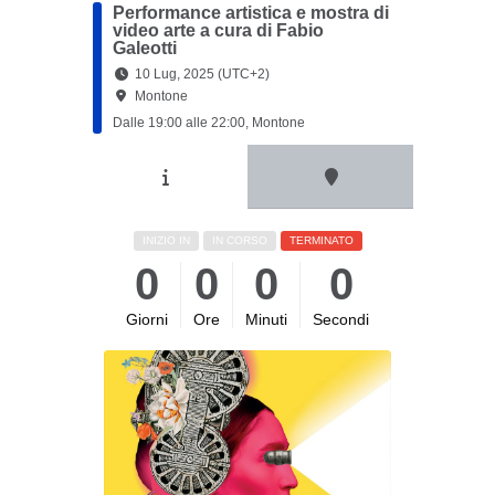
Performance artistica e mostra di
video arte a cura di Fabio
Galeotti
10 Lug, 2025 (UTC+2)
Montone
Dalle 19:00 alle 22:00, Montone
INIZIO IN
IN CORSO
TERMINATO
0
0
0
0
Giorni
Ore
Minuti
Secondi