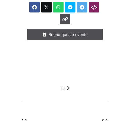
Segna questo evento
0
<<
>>