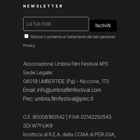
NEWSLETTER
Rilascio il consenso al trattamento dei dati personali
Privacy
Associazione Umbria Film Festival APS
Sede Legale:
06019 UMBERTIDE (Pg) – Niccone, 173
Email: info@umbriafilmfestival.com
Pec: umbria.filmfestival@pec.it
C.F. 90008160542 | P.IVA 02142250543
SDI W7YVJK9
Iscritto/a al R.E.A. della CCIAA di PERUGIA,