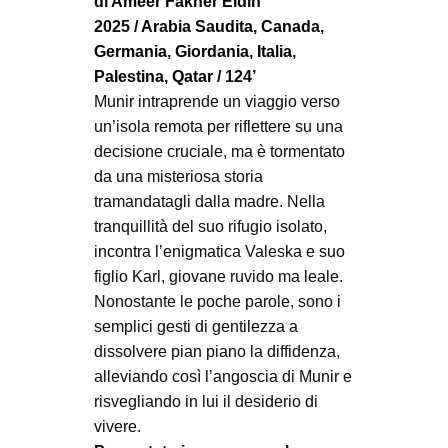
di
Ameer Fakher Eldin
2025 /
Arabia Saudita
,
Canada
,
Germania
,
Giordania
,
Italia
,
Palestina
,
Qatar
/ 124’
Munir intraprende un viaggio verso
un’isola remota per riflettere su una
decisione cruciale, ma è tormentato
da una misteriosa storia
tramandatagli dalla madre. Nella
tranquillità del suo rifugio isolato,
incontra l’enigmatica Valeska e suo
figlio Karl, giovane ruvido ma leale.
Nonostante le poche parole, sono i
semplici gesti di gentilezza a
dissolvere pian piano la diffidenza,
alleviando così l’angoscia di Munir e
risvegliando in lui il desiderio di
vivere.