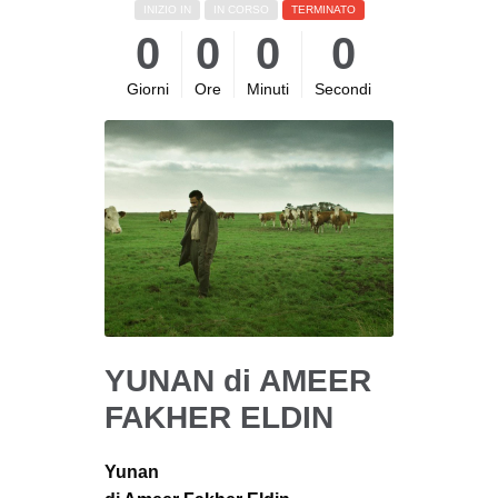
INIZIO IN
IN CORSO
TERMINATO
0
0
0
0
Giorni
Ore
Minuti
Secondi
YUNAN di AMEER
FAKHER ELDIN
Yunan