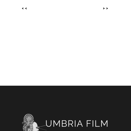
<<
>>