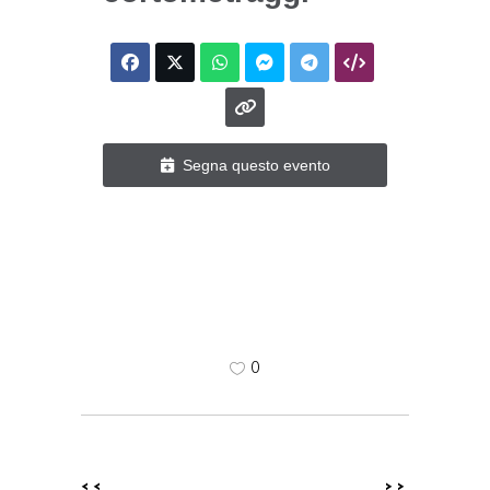
Segna questo evento
0
<<
>>