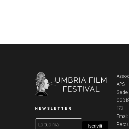
Associ
APS
Sede 
06019
173
NEWSLETTER
Email
Pec: 