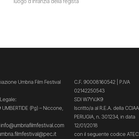
luogo d’infanzia della regista
azione Umbria Film Festival
C.F. 90008160542 | P.IVA
02142250543
Legale:
SDI W7YVJK9
 UMBERTIDE (Pg) – Niccone,
Iscritto/a al R.E.A. della CCIAA
PERUGIA, n. 301234, in data
: info@umbriafilmfestival.com
12/01/2018
umbria.filmfestival@pec.it
con il seguente codice ATE