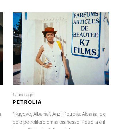
1 anno ago
PETROLIA
a
“Kuçovë, Albania”. Anzi, Petrolia, Albania, ex
polo petrolifero ormai dismesso. Petrolia è il