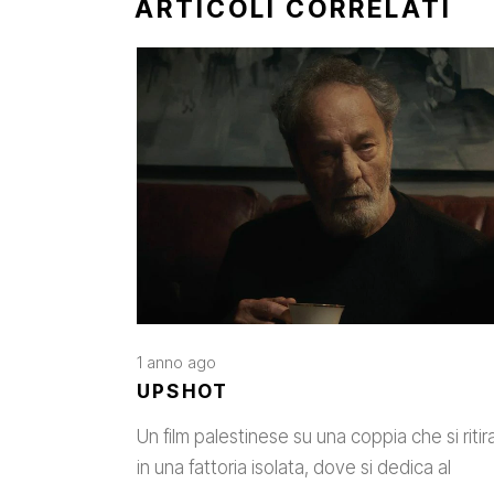
ARTICOLI CORRELATI
1 anno ago
UPSHOT
Un film palestinese su una coppia che si ritir
in una fattoria isolata, dove si dedica al