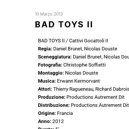
10 Marzo 2013
BAD TOYS II
BAD TOYS II / Cattivi Gocattoli II
Regia:
Daniel Brunet, Nicolas Douste
Sceneggiatura:
Daniel Brunet, Nicolas Do
Fotografia:
Christophe Soffietti
Montaggio:
Nicolas Douste
Musica:
Erwann Kermorvant
Attori:
Thierry Ragueneau, Richard Dabrois
Produzione:
Productions Autrement Dit
Distribuzione:
Productions Autrement Dit
Origine:
Francia
Anno:
2012