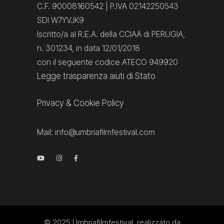
C.F. 90008160542 | P.IVA 02142250543
SDI W7YVJK9
Iscritto/a al R.E.A. della CCIAA di PERUGIA,
n. 301234, in data 12/01/2018
con il seguente codice ATECO 949920
Legge trasparenza aiuti di Stato
Privacy
&
Cookie Policy
Mail:
info@umbriafilmfestival.com
© 2025
Umbriafilmfestival
, realizzato da