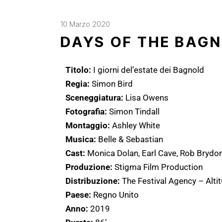
10 Marzo 2020
DAYS OF THE BAG
Titolo:
I giorni del’estate dei Bagnold
Regia:
Simon Bird
Sceneggiatura:
Lisa Owens
Fotografia:
Simon Tindall
Montaggio:
Ashley White
Musica:
Belle & Sebastian
Cast:
Monica Dolan, Earl Cave, Rob Brydon, 
Produzione:
Stigma Film Production
Distribuzione:
The Festival Agency – Alti
Paese:
Regno Unito
Anno:
2019