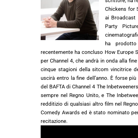
scrittore, ha 
Chickens for 
ai Broadcast
Party Pictur
cinematografi
ha prodott
recentemente ha concluso How Europe St
per Channel 4, che andrà in onda alla fin
cinque stagioni della sitcom vincitrice d
uscirà entro la fine dell’anno. È forse p
del BAFTA di Channel 4 The Inbetweeners, 
sempre nel Regno Unito, e The Inbetween
redditizio di qualsiasi altro film nel Reg
Comedy Awards ed è stato nominato per i
recitazione.