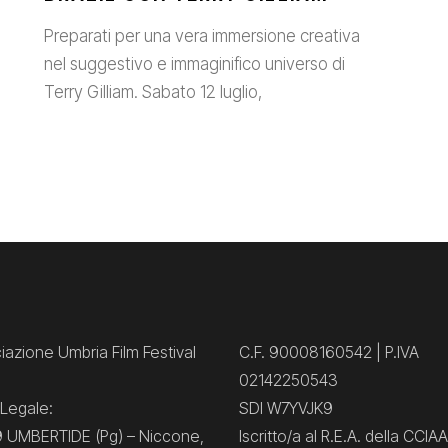
Preparati per una vera immersione creativa
nel suggestivo e immaginifico universo di
Terry Gilliam. Sabato 12 luglio,
azione Umbria Film Festival
C.F. 90008160542 | P.IVA
02142250543
Legale:
SDI W7YVJK9
 UMBERTIDE (Pg) – Niccone,
Iscritto/a al R.E.A. della CCIAA