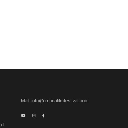
Mail:
info@umbriafilmfestival.com
 di