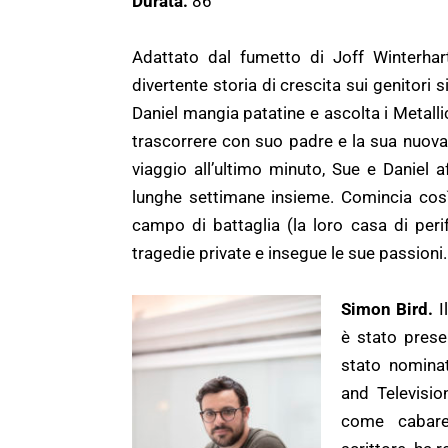
Durata:
86’
Adattato dal fumetto di Joff Winterha
divertente storia di crescita sui genitori s
Daniel mangia patatine e ascolta i Metall
trascorrere con suo padre e la sua nuova
viaggio all’ultimo minuto, Sue e Daniel 
lunghe settimane insieme. Comincia così 
campo di battaglia (la loro casa di peri
tragedie private e insegue le sue passioni.
Simon Bird.
I
è stato pres
stato nomina
and Televisi
come cabaret