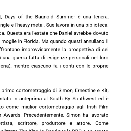
rt, Days of the Bagnold Summer è una tenera,
ingle e l’heavy metal. Sue lavora in una biblioteca.
ica. Questa era l’estate che Daniel avrebbe dovuto
 moglie in Florida. Ma quando questi annullano il
affrontano improvvisamente la prospettiva di sei
una guerra fatta di esigenze personali nel loro
feria), mentre ciascuno fa i conti con le proprie
l primo cortometraggio di Simon, Ernestine e Kit,
entato in anteprima al South By Southwest ed è
to come miglior cortometraggio agli Irish Film
on Awards. Precedentemente, Simon ha lavorato
tista, scrittore, produttore e attore. Come