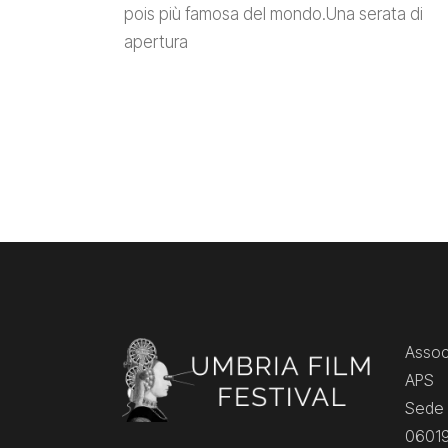
pois più famosa del mondo.Una serata di
apertura
Associ
APS
Sede 
06019