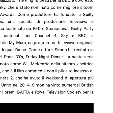
realizzato The King Is Dead per la BBC e co-creato
Sky, che è stato nominato come migliore sitcom
 Awards. Come produttore, ha fondato la Guilty
es, una società di produzione televisiva e
ca sostenuta da RED e Studiocanal. Guilty Party
o contenuti per Channel 4, Sky e BBC, e
ole My Mum, un programma televisivo originale
e di quest’anno. Come attore, Simon ha recitato in
el Rose D’Or, Friday Night Dinner. La sesta serie
iù noto come Will McKenzie della sitcom vincitrice
che è il film commedia con il più alto incasso di
ers 2, che ha avuto il weekend di apertura più
no Unito nel 2014. Simon ha vinto numerosi British
 premi BAFTA e Royal Television Society per la