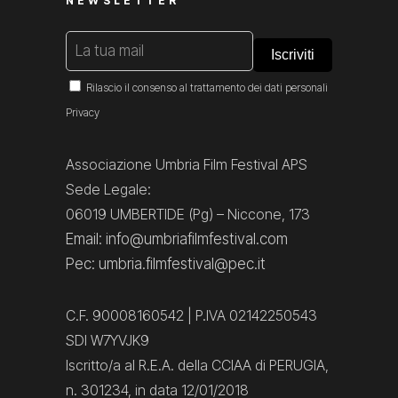
NEWSLETTER
Rilascio il consenso al trattamento dei dati personali
Privacy
Associazione Umbria Film Festival APS
Sede Legale:
06019 UMBERTIDE (Pg) – Niccone, 173
Email: info@umbriafilmfestival.com
Pec: umbria.filmfestival@pec.it
C.F. 90008160542 | P.IVA 02142250543
SDI W7YVJK9
Iscritto/a al R.E.A. della CCIAA di PERUGIA,
n. 301234, in data 12/01/2018