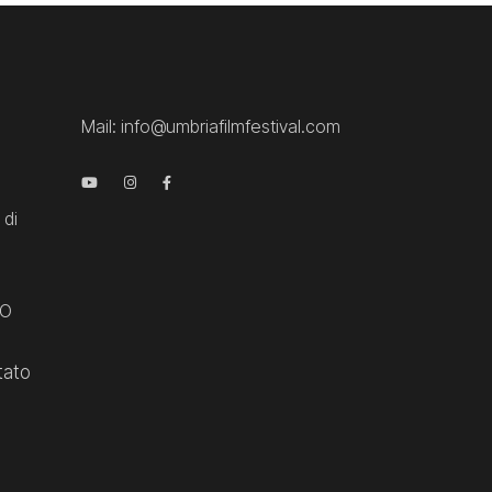
Mail:
info@umbriafilmfestival.com
 di
CO
tato