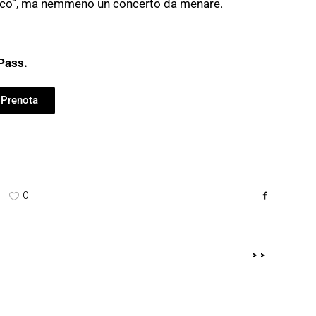
ico”, ma nemmeno un concerto da menare.
 Pass.
Prenota
0
>>