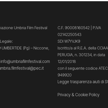
azione Umbria Film Festival
C.F. 90008160542 | P.IVA
02142250543
Legale:
SDI W7YVJK9
 UMBERTIDE (Pg) – Niccone,
Iscritto/a al R.E.A. della CCIAA
PERUGIA, n. 301234, in data
: info@umbriafilmfestival.com
12/01/2018
umbria.filmfestival@pec.it
con il seguente codice ATE
949920
Legge trasparenza aiuti di S
Privacy
&
Cookie Policy