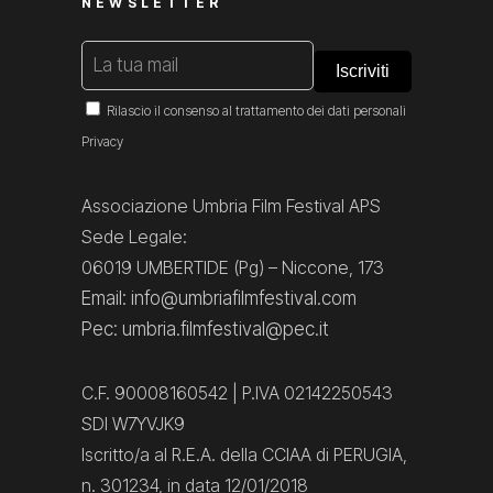
NEWSLETTER
Rilascio il consenso al trattamento dei dati personali
Privacy
Associazione Umbria Film Festival APS
Sede Legale:
06019 UMBERTIDE (Pg) – Niccone, 173
Email: info@umbriafilmfestival.com
Pec: umbria.filmfestival@pec.it
C.F. 90008160542 | P.IVA 02142250543
SDI W7YVJK9
Iscritto/a al R.E.A. della CCIAA di PERUGIA,
n. 301234, in data 12/01/2018