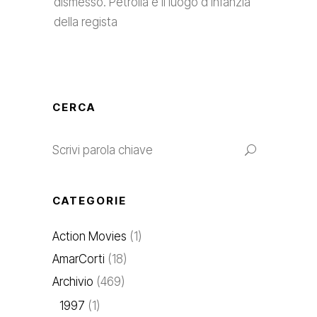
dismesso. Petrolia è il luogo d’infanzia
della regista
CERCA
CATEGORIE
Action Movies
(1)
AmarCorti
(18)
Archivio
(469)
1997
(1)