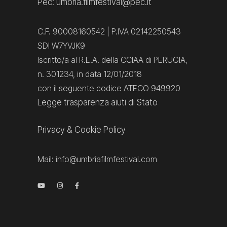
Pec: umbria.filmfestival@pec.it
C.F. 90008160542 | P.IVA 02142250543
SDI W7YVJK9
Iscritto/a al R.E.A. della CCIAA di PERUGIA,
n. 301234, in data 12/01/2018
con il seguente codice ATECO 949920
Legge trasparenza aiuti di Stato
Privacy
&
Cookie Policy
Mail:
info@umbriafilmfestival.com