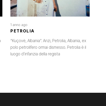
1 anno ago
PETROLIA
a
“Kuçovë, Albania”. Anzi, Petrolia, Albania, ex
polo petrolifero ormai dismesso. Petrolia è il
luogo d’infanzia della regista