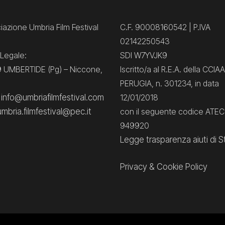
azione Umbria Film Festival
C.F. 90008160542 | P.IVA
02142250543
Legale:
SDI W7YVJK9
 UMBERTIDE (Pg) – Niccone,
Iscritto/a al R.E.A. della CCIAA
PERUGIA, n. 301234, in data
: info@umbriafilmfestival.com
12/01/2018
umbria.filmfestival@pec.it
con il seguente codice ATE
949920
Legge trasparenza aiuti di S
Privacy
&
Cookie Policy