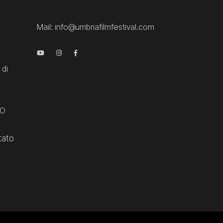
Mail:
info@umbriafilmfestival.com
 di
CO
tato