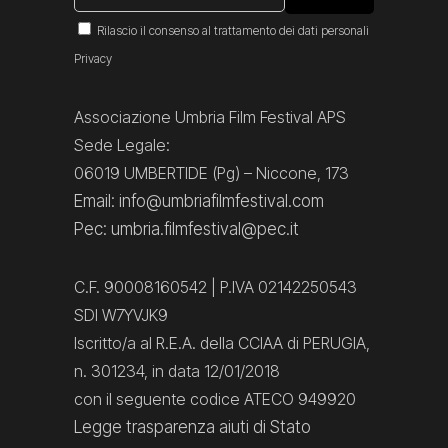
Rilascio il consenso al trattamento dei dati personali
Privacy
Associazione Umbria Film Festival APS
Sede Legale:
06019 UMBERTIDE (Pg) – Niccone, 173
Email: info@umbriafilmfestival.com
Pec: umbria.filmfestival@pec.it
C.F. 90008160542 | P.IVA 02142250543
SDI W7YVJK9
Iscritto/a al R.E.A. della CCIAA di PERUGIA,
n. 301234, in data 12/01/2018
con il seguente codice ATECO 949920
Legge trasparenza aiuti di Stato