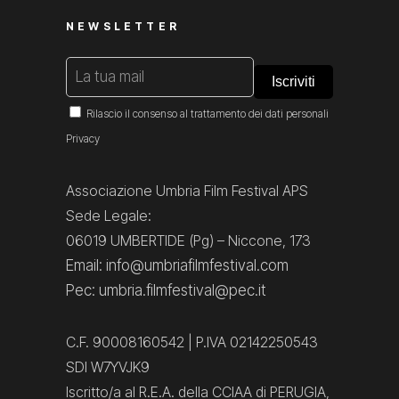
NEWSLETTER
Rilascio il consenso al trattamento dei dati personali
Privacy
Associazione Umbria Film Festival APS
Sede Legale:
06019 UMBERTIDE (Pg) – Niccone, 173
Email: info@umbriafilmfestival.com
Pec: umbria.filmfestival@pec.it
C.F. 90008160542 | P.IVA 02142250543
SDI W7YVJK9
Iscritto/a al R.E.A. della CCIAA di PERUGIA,