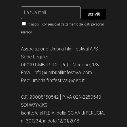
Rilascio il consenso al trattamento dei dati personali
Privacy
Associazione Umbria Film Festival APS
Sede Legale:
06019 UMBERTIDE (Pg) – Niccone, 173
Email: info@umbriafilmfestival.com
Pec: umbria.filmfestival@pec.it
C.F. 90008160542 | P.IVA 02142250543
SDI W7YVJK9
Iscritto/a al R.E.A. della CCIAA di PERUGIA,
n. 301234, in data 12/01/2018