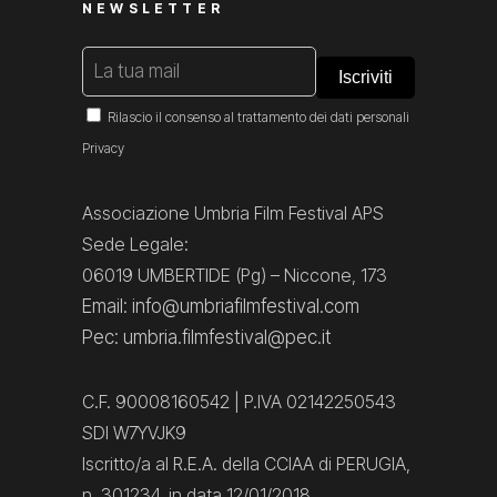
NEWSLETTER
Rilascio il consenso al trattamento dei dati personali
Privacy
Associazione Umbria Film Festival APS
Sede Legale:
06019 UMBERTIDE (Pg) – Niccone, 173
Email: info@umbriafilmfestival.com
Pec: umbria.filmfestival@pec.it
C.F. 90008160542 | P.IVA 02142250543
SDI W7YVJK9
Iscritto/a al R.E.A. della CCIAA di PERUGIA,
n. 301234, in data 12/01/2018