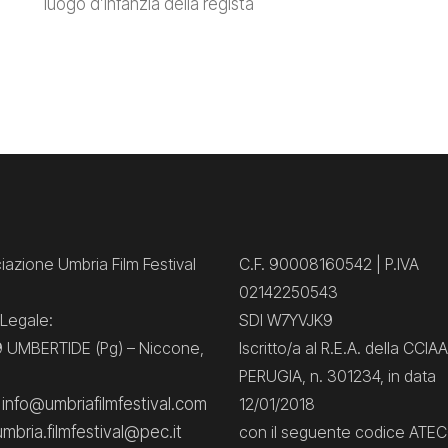
luogo d’infanzia della regista
azione Umbria Film Festival
C.F. 90008160542 | P.IVA
02142250543
Legale:
SDI W7YVJK9
 UMBERTIDE (Pg) – Niccone,
Iscritto/a al R.E.A. della CCIAA
PERUGIA, n. 301234, in data
: info@umbriafilmfestival.com
12/01/2018
umbria.filmfestival@pec.it
con il seguente codice ATE