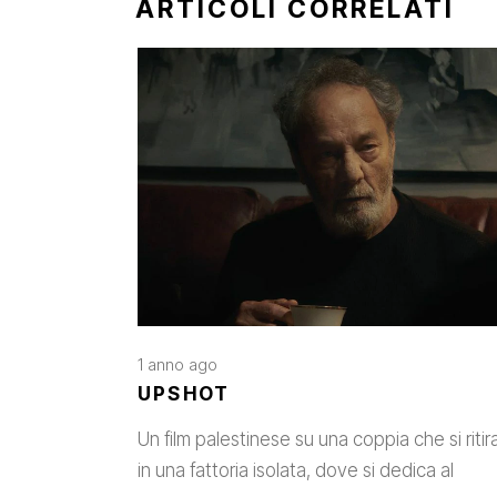
ARTICOLI CORRELATI
1 anno ago
UPSHOT
Un film palestinese su una coppia che si ritir
in una fattoria isolata, dove si dedica al