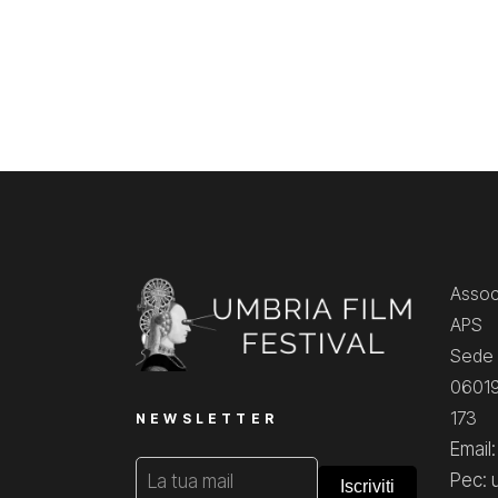
Associ
APS
Sede 
06019
173
NEWSLETTER
Email
Pec: 