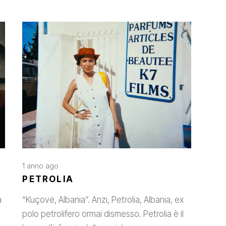
1 anno ago
PETROLIA
a
“Kuçovë, Albania”. Anzi, Petrolia, Albania, ex
polo petrolifero ormai dismesso. Petrolia è il