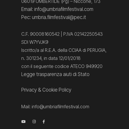
06019 UMBERTIDE (Pg) – Niccone, 173
Email: info@umbriafilmfestival.com
Pec: umbria.filmfestival@pec.it
C.F. 90008160542 | P.IVA 02142250543
SDI W7YVJK9
Iscritto/a al R.E.A. della CCIAA di PERUGIA,
n. 301234, in data 12/01/2018
con il seguente codice ATECO 949920
Legge trasparenza aiuti di Stato
Privacy
&
Cookie Policy
Mail:
info@umbriafilmfestival.com