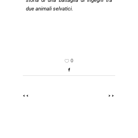
storia di una battaglia di ingegni tra
due animali selvatici.
0
<<
>>