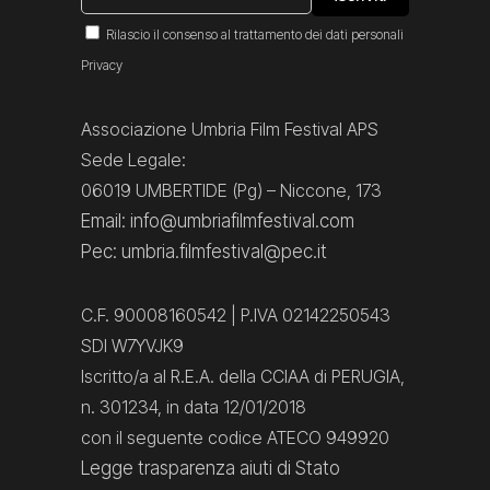
Rilascio il consenso al trattamento dei dati personali
Privacy
Associazione Umbria Film Festival APS
Sede Legale:
06019 UMBERTIDE (Pg) – Niccone, 173
Email: info@umbriafilmfestival.com
Pec: umbria.filmfestival@pec.it
C.F. 90008160542 | P.IVA 02142250543
SDI W7YVJK9
Iscritto/a al R.E.A. della CCIAA di PERUGIA,
n. 301234, in data 12/01/2018
con il seguente codice ATECO 949920
Legge trasparenza aiuti di Stato