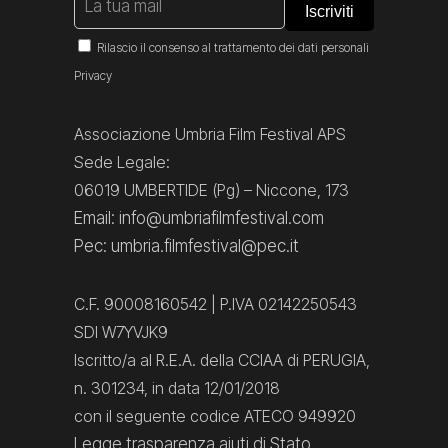
Rilascio il consenso al trattamento dei dati personali
Privacy
Associazione Umbria Film Festival APS
Sede Legale:
06019 UMBERTIDE (Pg) – Niccone, 173
Email: info@umbriafilmfestival.com
Pec: umbria.filmfestival@pec.it
C.F. 90008160542 | P.IVA 02142250543
SDI W7YVJK9
Iscritto/a al R.E.A. della CCIAA di PERUGIA,
n. 301234, in data 12/01/2018
con il seguente codice ATECO 949920
Legge trasparenza aiuti di Stato