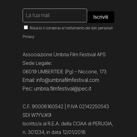
Rilascio il consenso al trattamento dei dati personali
Privacy
Associazione Umbria Film Festival APS
Sede Legale:
06019 UMBERTIDE (Pg) – Niccone, 173
Email: info@umbriafilmfestival.com
Pec: umbria.filmfestival@pec.it
C.F. 90008160542 | P.IVA 02142250543
SDI W7YVJK9
Iscritto/a al R.E.A. della CCIAA di PERUGIA,
n. 301234, in data 12/01/2018