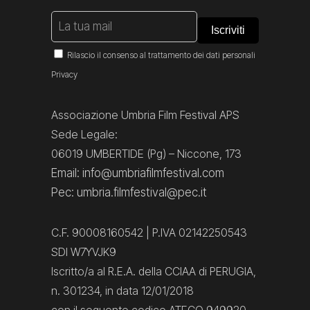
Rilascio il consenso al trattamento dei dati personali
Privacy
Associazione Umbria Film Festival APS
Sede Legale:
06019 UMBERTIDE (Pg) – Niccone, 173
Email: info@umbriafilmfestival.com
Pec: umbria.filmfestival@pec.it
C.F. 90008160542 | P.IVA 02142250543
SDI W7YVJK9
Iscritto/a al R.E.A. della CCIAA di PERUGIA,
n. 301234, in data 12/01/2018