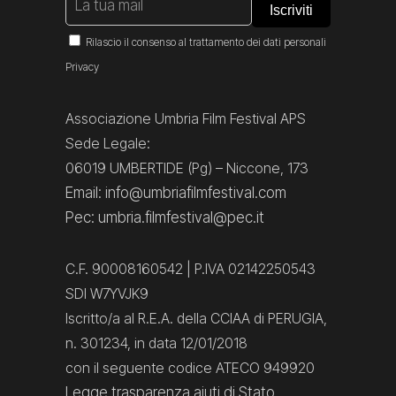
Rilascio il consenso al trattamento dei dati personali
Privacy
Associazione Umbria Film Festival APS
Sede Legale:
06019 UMBERTIDE (Pg) – Niccone, 173
Email: info@umbriafilmfestival.com
Pec: umbria.filmfestival@pec.it
C.F. 90008160542 | P.IVA 02142250543
SDI W7YVJK9
Iscritto/a al R.E.A. della CCIAA di PERUGIA,
n. 301234, in data 12/01/2018
con il seguente codice ATECO 949920
Legge trasparenza aiuti di Stato