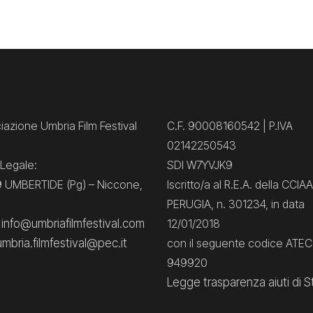
azione Umbria Film Festival
C.F. 90008160542 | P.IVA
02142250543
Legale:
SDI W7YVJK9
 UMBERTIDE (Pg) – Niccone,
Iscritto/a al R.E.A. della CCIAA
PERUGIA, n. 301234, in data
: info@umbriafilmfestival.com
12/01/2018
umbria.filmfestival@pec.it
con il seguente codice ATE
949920
Legge trasparenza aiuti di S