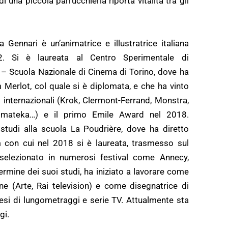
di una piccola parrucchieria riporta vitalità tra gli
a Gennari è un’animatrice e illustratrice italiana
. Si è laureata al Centro Sperimentale di
– Scuola Nazionale di Cinema di Torino, dove ha
lm Merlot, col quale si è diplomata, e che ha vinto
internazionali (Krok, Clermont-Ferrand, Monstra,
imateka…) e il primo Emile Award nel 2018.
studi alla scuola La Poudrière, dove ha diretto
lm con cui nel 2018 si è laureata, trasmesso sul
selezionato in numerosi festival come Annecy,
rmine dei suoi studi, ha iniziato a lavorare come
one (Arte, Rai television) e come disegnatrice di
si di lungometraggi e serie TV. Attualmente sta
gi.