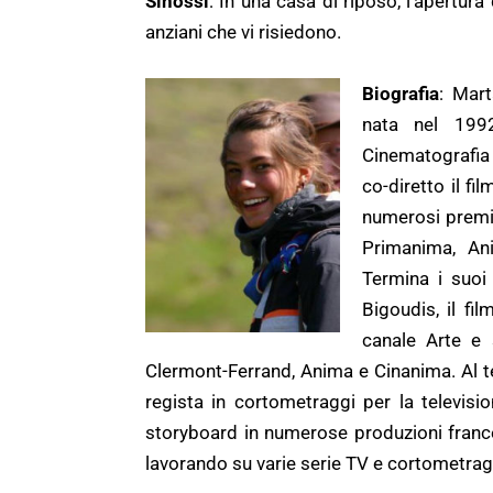
Sinossi
: In una casa di riposo, l’apertura 
anziani che vi risiedono.
Biografia
: Mart
nata nel 1992
Cinematografia 
co-diretto il fi
numerosi premi 
Primanima, An
Termina i suoi 
Bigoudis, il fi
canale Arte e 
Clermont-Ferrand, Anima e Cinanima. Al te
regista in cortometraggi per la televisi
storyboard in numerose produzioni france
lavorando su varie serie TV e cortometrag