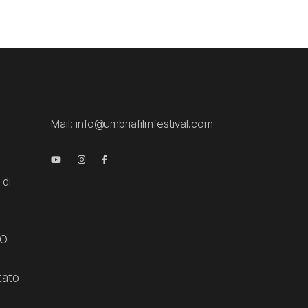
Mail:
info@umbriafilmfestival.com
 di
CO
tato