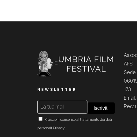
Associ
APS
Sede 
06019
173
NEWSLETTER
Email
Pec: 
Rilascio il consenso al trattamento dei dati
personali
Privacy