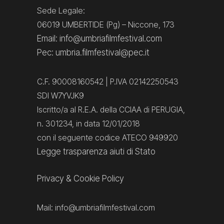
Sede Legale:
06019 UMBERTIDE (Pg) – Niccone, 173
Email: info@umbriafilmfestival.com
Pec: umbria.filmfestival@pec.it
C.F. 90008160542 | P.IVA 02142250543
SDI W7YVJK9
Iscritto/a al R.E.A. della CCIAA di PERUGIA,
n. 301234, in data 12/01/2018
con il seguente codice ATECO 949920
Legge trasparenza aiuti di Stato
Privacy
&
Cookie Policy
Mail:
info@umbriafilmfestival.com