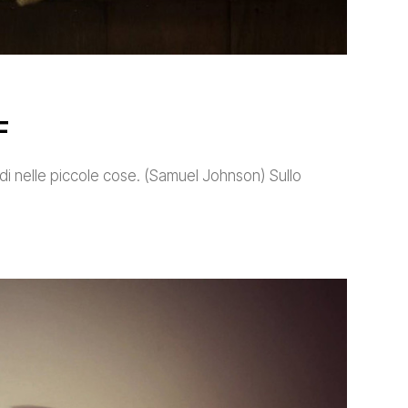
F
di nelle piccole cose. (Samuel Johnson) Sullo