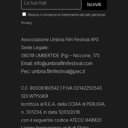
Rilascio il consenso al trattamento dei dati personali
Privacy
Associazione Umbria Film Festival APS
Sede Legale:
06019 UMBERTIDE (Pg) – Niccone, 173
Email: info@umbriafilmfestival.com
Pec: umbria.filmfestival@pec.it
C.F. 90008160542 | P.IVA 02142250543
SDI W7YVJK9
Iscritto/a al R.E.A. della CCIAA di PERUGIA,
n. 301234, in data 12/01/2018
con il seguente codice ATECO 949920