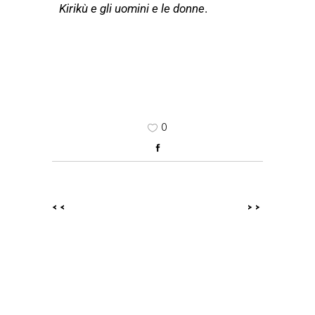
Kirikù e gli uomini e le
donne
.
0
<<
>>