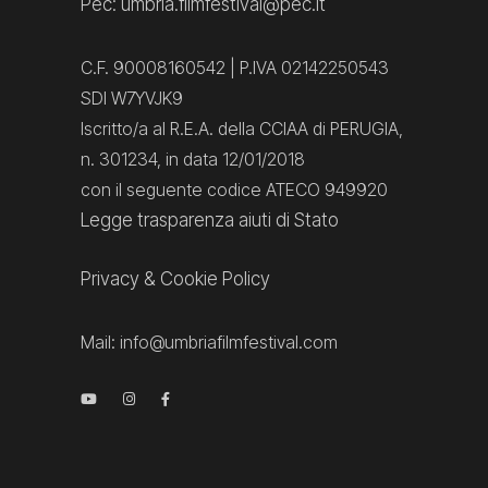
Pec: umbria.filmfestival@pec.it
C.F. 90008160542 | P.IVA 02142250543
SDI W7YVJK9
Iscritto/a al R.E.A. della CCIAA di PERUGIA,
n. 301234, in data 12/01/2018
con il seguente codice ATECO 949920
Legge trasparenza aiuti di Stato
Privacy
&
Cookie Policy
Mail:
info@umbriafilmfestival.com