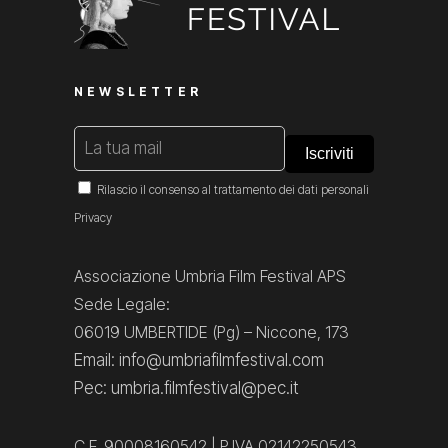
NEWSLETTER
Rilascio il consenso al trattamento dei dati personali
Privacy
Associazione Umbria Film Festival APS
Sede Legale:
06019 UMBERTIDE (Pg) – Niccone, 173
Email: info@umbriafilmfestival.com
Pec: umbria.filmfestival@pec.it
C.F. 90008160542 | P.IVA 02142250543