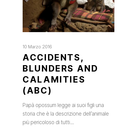
10 Marzo 2016
ACCIDENTS,
BLUNDERS AND
CALAMITIES
(ABC)
Papà opossum legge ai suoi figli una
storia che è la descrizione dell’animale
più pericoloso di tutti