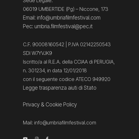
Sede Legale:
06019 UMBERTIDE (Pg) – Niccone, 173
Email: info@umbriafilmfestival.com
Pec: umbria.filmfestival@pec.it
C.F. 90008160542 | P.IVA 02142250543
SDI W7YVJK9
Iscritto/a al R.E.A. della CCIAA di PERUGIA,
n. 301234, in data 12/01/2018
con il seguente codice ATECO 949920
Legge trasparenza aiuti di Stato
Privacy
&
Cookie Policy
Mail:
info@umbriafilmfestival.com