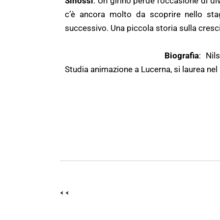
Sinossi
: Un girino perde l’occasione di di
c’è ancora molto da scoprire nello sta
successivo. Una piccola storia sulla cresci
Biografia
: Nil
Studia animazione a Lucerna, si laurea nel 
<<