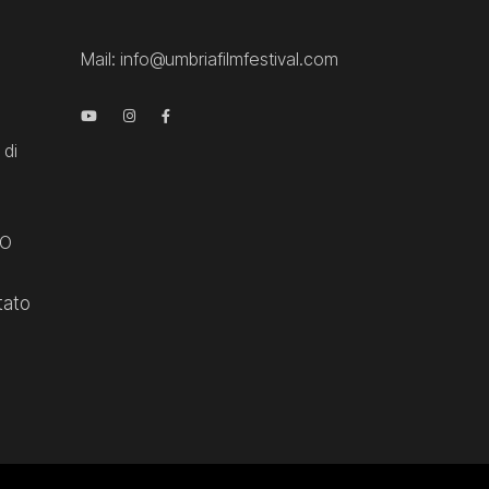
Mail:
info@umbriafilmfestival.com
 di
CO
tato