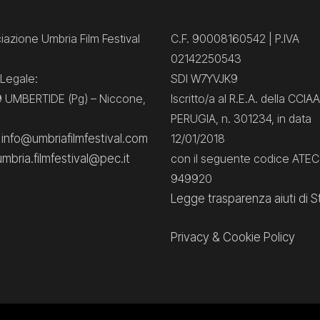
azione Umbria Film Festival
C.F. 90008160542 | P.IVA
02142250543
Legale:
SDI W7YVJK9
 UMBERTIDE (Pg) – Niccone,
Iscritto/a al R.E.A. della CCIAA
PERUGIA, n. 301234, in data
: info@umbriafilmfestival.com
12/01/2018
umbria.filmfestival@pec.it
con il seguente codice ATE
949920
Legge trasparenza aiuti di S
Privacy
&
Cookie Policy