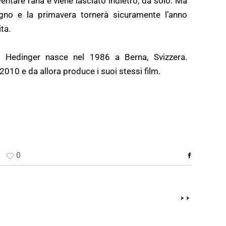
ventare rana e viene lasciato indietro, da solo. Ma
gno e la primavera tornerà sicuramente l’anno
ta.
s Hedinger nasce nel 1986 a Berna, Svizzera.
2010 e da allora produce i suoi stessi film.
0
>>