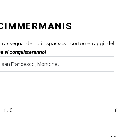
 CIMMERMANIS
 rassegna dei più spassosi cortometraggi del
he vi conquisteranno!
zza san Francesco, Montone.
0
>>