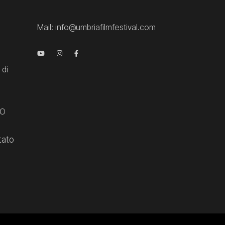
Mail:
info@umbriafilmfestival.com
 di
CO
tato