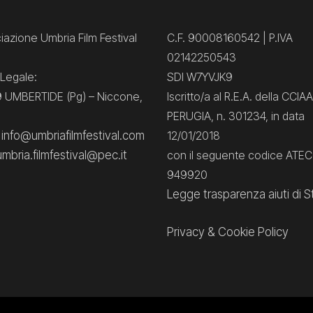
azione Umbria Film Festival
C.F. 90008160542 | P.IVA
02142250543
Legale:
SDI W7YVJK9
 UMBERTIDE (Pg) – Niccone,
Iscritto/a al R.E.A. della CCIAA
PERUGIA, n. 301234, in data
: info@umbriafilmfestival.com
12/01/2018
umbria.filmfestival@pec.it
con il seguente codice ATE
949920
Legge trasparenza aiuti di S
Privacy
&
Cookie Policy