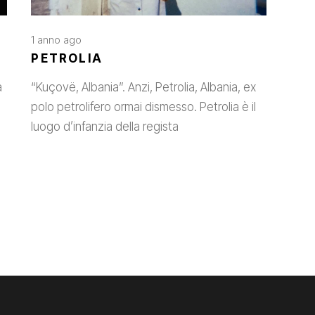
1 anno ago
PETROLIA
a
“Kuçovë, Albania”. Anzi, Petrolia, Albania, ex
polo petrolifero ormai dismesso. Petrolia è il
luogo d’infanzia della regista