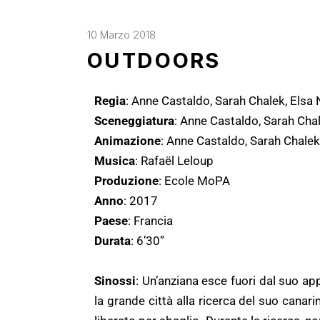
10 Marzo 2018
OUTDOORS
Regia
: Anne Castaldo, Sarah Chalek, Elsa
Sceneggiatura
: Anne Castaldo, Sarah Cha
Animazione
: Anne Castaldo, Sarah Chale
Musica
: Rafaël Leloup
Produzione
: Ecole MoPA
Anno
: 2017
Paese
: Francia
Durata
: 6’30”
Sinossi
: Un’anziana esce fuori dal suo 
la grande città alla ricerca del suo cana