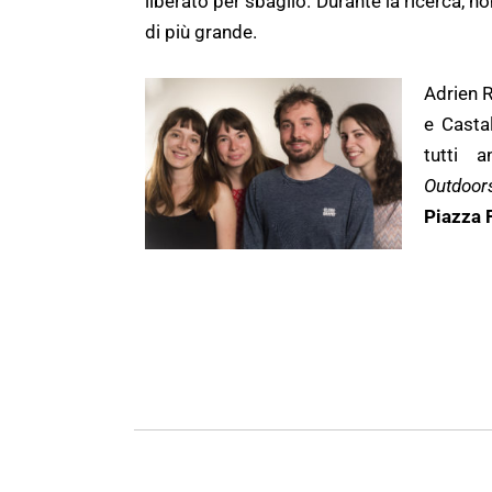
liberato per sbaglio. Durante la ricerca, n
di più grande.
Adrien 
e Casta
tutti 
Outdoo
Piazza 