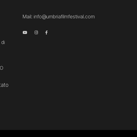
Mail:
info@umbriafilmfestival.com
 di
CO
tato