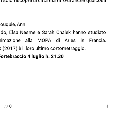
on solo riscopre la città ma ritrova anche qualcosa
Rouquié, Ann
ldo, Elsa Nesme e Sarah Chalek hanno studiato
animazione alla MOPA di Arles in Francia.
rs
(2017) è il loro ultimo cortometraggio.
Fortebraccio 4 luglio h. 21.30
0