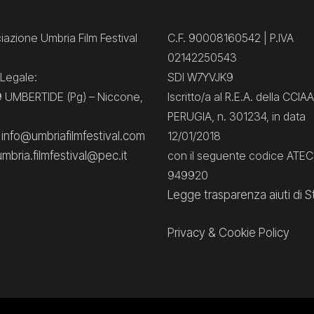
azione Umbria Film Festival
C.F. 90008160542 | P.IVA
02142250543
Legale:
SDI W7YVJK9
 UMBERTIDE (Pg) – Niccone,
Iscritto/a al R.E.A. della CCIAA
PERUGIA, n. 301234, in data
: info@umbriafilmfestival.com
12/01/2018
umbria.filmfestival@pec.it
con il seguente codice ATE
949920
Legge trasparenza aiuti di S
Privacy
&
Cookie Policy