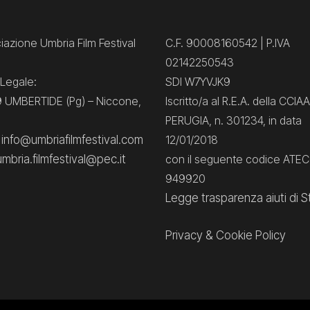
azione Umbria Film Festival
C.F. 90008160542 | P.IVA
02142250543
Legale:
SDI W7YVJK9
 UMBERTIDE (Pg) – Niccone,
Iscritto/a al R.E.A. della CCIAA
PERUGIA, n. 301234, in data
: info@umbriafilmfestival.com
12/01/2018
umbria.filmfestival@pec.it
con il seguente codice ATE
949920
Legge trasparenza aiuti di S
Privacy
&
Cookie Policy