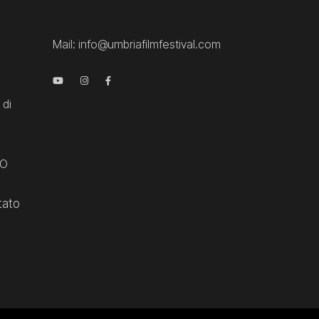
Mail:
info@umbriafilmfestival.com
 di
CO
tato