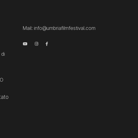
Mail:
info@umbriafilmfestival.com
 di
CO
tato