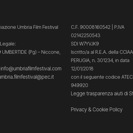
azione Umbria Film Festival
C.F. 90008160542 | P.IVA
02142250543
Legale:
SDI W7YVJK9
 UMBERTIDE (Pg) – Niccone,
Iscritto/a al R.E.A. della CCIAA
PERUGIA, n. 301234, in data
: info@umbriafilmfestival.com
12/01/2018
umbria.filmfestival@pec.it
con il seguente codice ATE
949920
Legge trasparenza aiuti di S
Privacy
&
Cookie Policy