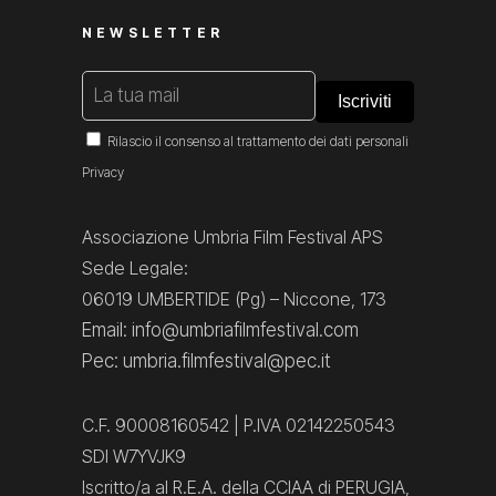
NEWSLETTER
Rilascio il consenso al trattamento dei dati personali
Privacy
Associazione Umbria Film Festival APS
Sede Legale:
06019 UMBERTIDE (Pg) – Niccone, 173
Email: info@umbriafilmfestival.com
Pec: umbria.filmfestival@pec.it
C.F. 90008160542 | P.IVA 02142250543
SDI W7YVJK9
Iscritto/a al R.E.A. della CCIAA di PERUGIA,