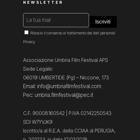
NEWSLETTER
Rilascio il consenso al trattamento dei dati personali
Privacy
Associazione Umbria Film Festival APS
Sede Legale:
06019 UMBERTIDE (Pg) – Niccone, 173
Email: info@umbriafilmfestival.com
Pec: umbria.filmfestival@pec.it
C.F. 90008160542 | P.IVA 02142250543
SDI W7YVJK9
Iscritto/a al R.E.A. della CCIAA di PERUGIA,
n. 301234, in data 12/01/2018