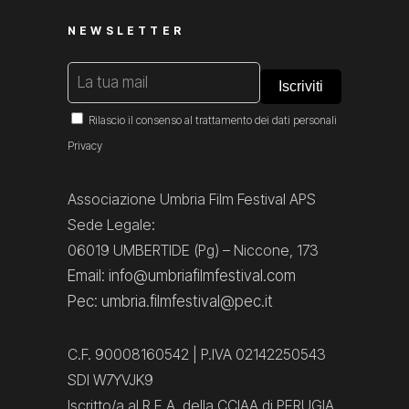
NEWSLETTER
Rilascio il consenso al trattamento dei dati personali
Privacy
Associazione Umbria Film Festival APS
Sede Legale:
06019 UMBERTIDE (Pg) – Niccone, 173
Email: info@umbriafilmfestival.com
Pec: umbria.filmfestival@pec.it
C.F. 90008160542 | P.IVA 02142250543
SDI W7YVJK9
Iscritto/a al R.E.A. della CCIAA di PERUGIA,